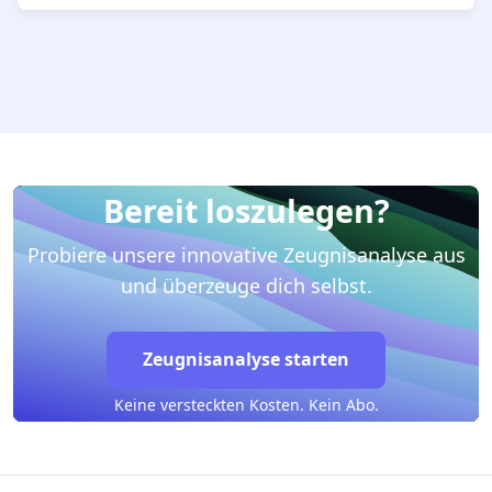
Bereit loszulegen?
Probiere unsere innovative Zeugnisanalyse aus
und überzeuge dich selbst.
Zeugnisanalyse starten
Keine versteckten Kosten. Kein Abo.